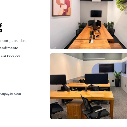
g
foram pensadas
atendimento
para receber
eocupação com