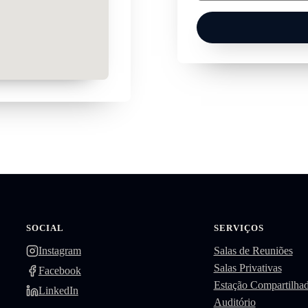
SOCIAL
SERVIÇOS
Instagram
Salas de Reuniões
Salas Privativas
Facebook
Estação Compartilha
LinkedIn
Auditório