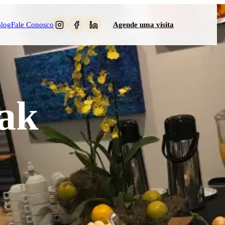
log
Fale Conosco
Agende uma visita
eak