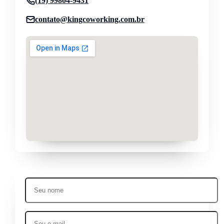
(19) 99804-9431
contato@kingcoworking.com.br