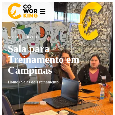
NOSSOS SERVIÇOS
Sala para
Treinamento em
Campinas
Home
/
Salas de Treinamento