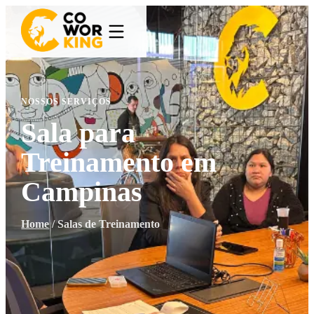
NOSSOS SERVIÇOS
Sala para
Treinamento em
Campinas
Home
/
Salas de Treinamento